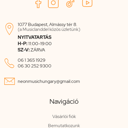
1077 Budapest, Almássy tér 8.

(a Musiclanddel közös üzletünk)
NYITVATARTÁS
H-P:
11:00-19:00
SZ-V:
ZÁRVA

06 1 365 1929
06 30 252 9300

neonmusichungary@gmail.com
Navigáció
Vásárlói fiók
Bemutatkozunk