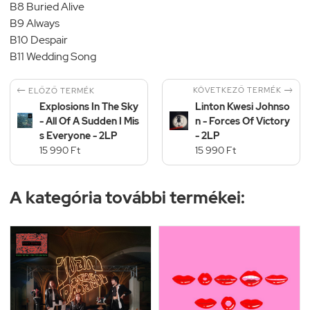
B8 Buried Alive
B9 Always
B10 Despair
B11 Wedding Song


KÖVETKEZŐ TERMÉK
ELŐZŐ TERMÉK
Explosions In The Sky
Linton Kwesi Johnso
- All Of A Sudden I Mis
n - Forces Of Victory
s Everyone - 2LP
- 2LP
15 990 Ft
15 990 Ft
A kategória további termékei: