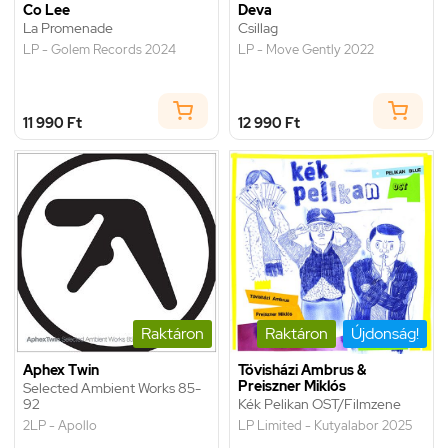
Co Lee
Deva
La Promenade
Csillag
LP - Golem Records 2024
LP - Move Gently 2022
11 990 Ft
12 990 Ft
Raktáron
Raktáron
Újdonság!
Aphex Twin
Tövisházi Ambrus &
Preiszner Miklós
Selected Ambient Works 85-
92
Kék Pelikan OST/Filmzene
2LP - Apollo
LP Limited - Kutyalabor 2025