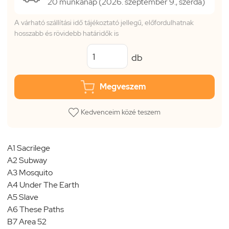
20 munkanap (2026. szeptember 9., szerda)
A várható szállítási idő tájékoztató jellegű, előfordulhatnak
hosszabb és rövidebb határidők is
db
Megveszem
Kedvenceim közé teszem
A1 Sacrilege
A2 Subway
A3 Mosquito
A4 Under The Earth
A5 Slave
A6 These Paths
B7 Area 52