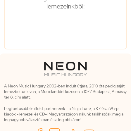
lemezeinkből:
A Neon Music Hungary 2002-ben indult útjára, 2010 óta pedig saját
lemezboltunk van, a Musiclanddel közösen a 1077 Budapest, Almássy
tér 8. cím alatt.
Legfontosabb külföldi partnereink - a Ninja Tune, a K7 és a Warp
kiadók - lemezei és CD-i Magyarországon nálunk találhatóak meg a
legnagyobb választékban és a legjobb áron!