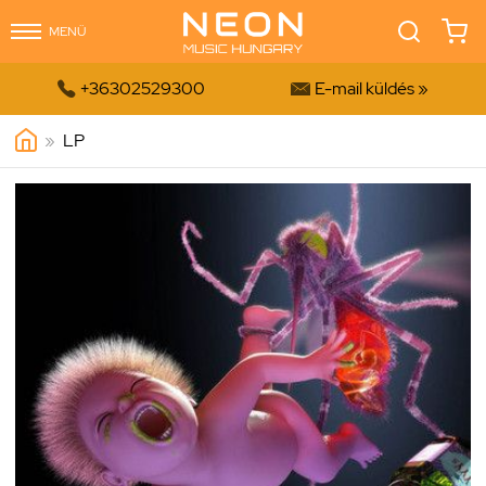
MENÜ


+36302529300
E-mail küldés »
»
LP