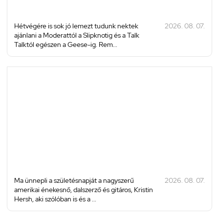
Hétvégére is sok jó lemezt tudunk nektek
2026. 08. 07.
ajánlani a Moderattól a Slipknotig és a Talk
Talktól egészen a Geese-ig. Rem...
Ma ünnepli a születésnapját a nagyszerű
2026. 08. 07.
amerikai énekesnő, dalszerző és gitáros, Kristin
Hersh, aki szólóban is és a ...