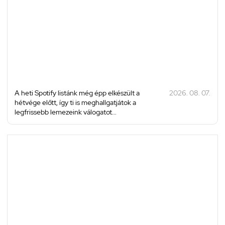
A heti Spotify listánk még épp elkészült a
2026. 08. 07.
hétvége előtt, így ti is meghallgatjátok a
legfrissebb lemezeink válogatot...