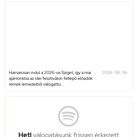
Hamarosan indul a 2026-os Sziget, így a mai
2026. 08. 06.
ajánlónkba az idei fesztiválon fellépő előadók
remek lemezeiből válogattu...
Heti
válogatásunk frissen érkezett