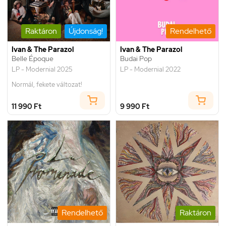
Raktáron
Újdonság!
Rendelhető
Ivan & The Parazol
Ivan & The Parazol
Belle Époque
Budai Pop
LP - Modernial 2025
LP - Modernial 2022
Normál, fekete változat!
11 990 Ft
9 990 Ft
Rendelhető
Raktáron