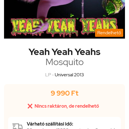
Rendelhető
Yeah Yeah Yeahs
Mosquito
LP -
Universal 2013
9 990 Ft

Nincs raktáron, de rendelhető
Várható szállítási idő: