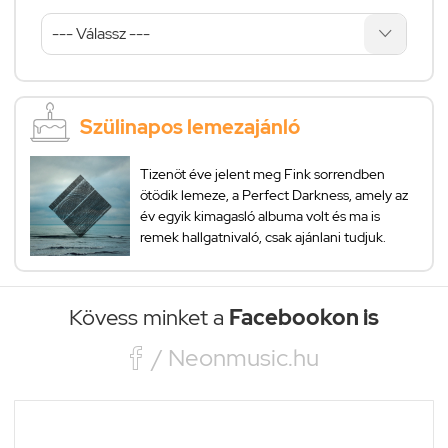
Szülinapos lemezajánló
Tizenöt éve jelent meg Fink sorrendben
ötödik lemeze, a Perfect Darkness, amely az
év egyik kimagasló albuma volt és ma is
remek hallgatnivaló, csak ajánlani tudjuk.
Kövess minket a
Facebookon is

/ Neonmusic.hu