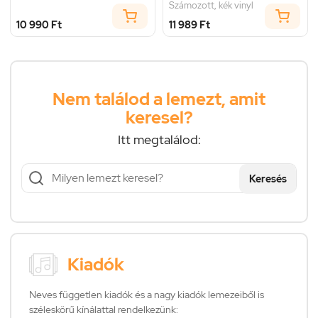
Számozott, kék vinyl
10 990 Ft
11 989 Ft
Nem találod a lemezt, amit
keresel?
Itt megtalálod:
Keresés
Kiadók
Neves független kiadók és a nagy kiadók lemezeiből is
széleskörű kínálattal rendelkezünk: