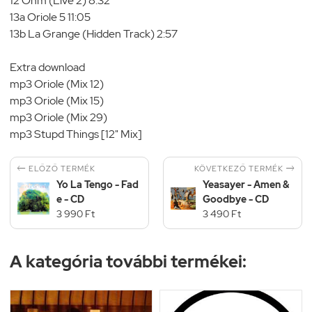
12 Ohm (Live 2) 8:32
13a Oriole 5 11:05
13b La Grange (Hidden Track) 2:57
Extra download
mp3 Oriole (Mix 12)
mp3 Oriole (Mix 15)
mp3 Oriole (Mix 29)
mp3 Stupd Things [12" Mix]


KÖVETKEZŐ TERMÉK
ELŐZŐ TERMÉK
Yo La Tengo - Fad
Yeasayer - Amen &
e - CD
Goodbye - CD
3 990 Ft
3 490 Ft
A kategória további termékei: