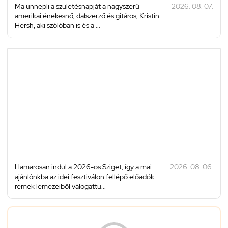
Ma ünnepli a születésnapját a nagyszerű
2026. 08. 07.
amerikai énekesnő, dalszerző és gitáros, Kristin
Hersh, aki szólóban is és a ...
Hamarosan indul a 2026-os Sziget, így a mai
2026. 08. 06.
ajánlónkba az idei fesztiválon fellépő előadók
remek lemezeiből válogattu...