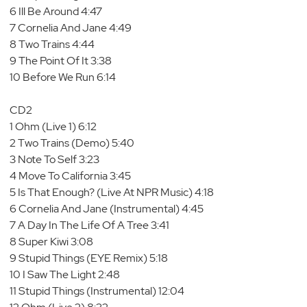
6 Ill Be Around 4:47
7 Cornelia And Jane 4:49
8 Two Trains 4:44
9 The Point Of It 3:38
10 Before We Run 6:14
CD2
1 Ohm (Live 1) 6:12
2 Two Trains (Demo) 5:40
3 Note To Self 3:23
4 Move To California 3:45
5 Is That Enough? (Live At NPR Music) 4:18
6 Cornelia And Jane (Instrumental) 4:45
7 A Day In The Life Of A Tree 3:41
8 Super Kiwi 3:08
9 Stupid Things (EYE Remix) 5:18
10 I Saw The Light 2:48
11 Stupid Things (Instrumental) 12:04