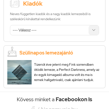
Kiadók
Neves független kiadók és a nagy kiadók lemezeiből is
széleskörű kínálattal rendelkezünk:
Szülinapos lemezajánló
Tizenöt éve jelent meg Fink sorrendben
ötödik lemeze, a Perfect Darkness, amely az
év egyik kimagasló albuma volt és ma is
remek hallgatnivaló, csak ajánlani tudjuk.
Kövess minket a
Facebookon is