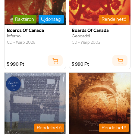
Raktáron
Újdonság!
Rendelhető
Boards Of Canada
Boards Of Canada
Inferno
Geogaddi
CD - Warp 2026
CD - Warp 2002
5 990 Ft
5 990 Ft
Rendelhető
Rendelhető