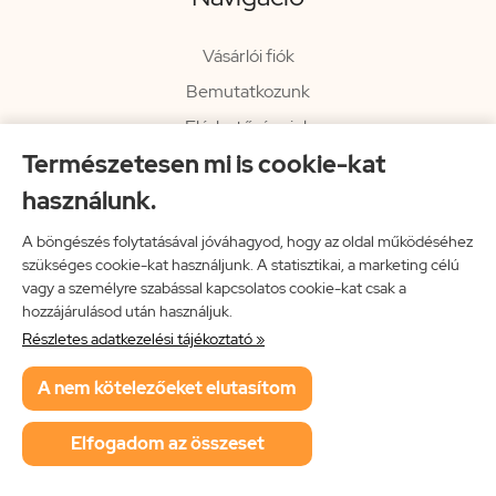
Vásárlói fiók
Bemutatkozunk
Elérhetőségeink
Természetesen mi is cookie-kat
Hírlevél
használunk.
Rendelési információk
Impresszum
A böngészés folytatásával jóváhagyod, hogy az oldal működéséhez
szükséges cookie-kat használjunk. A statisztikai, a marketing célú
Vissza a főoldalra
vagy a személyre szabással kapcsolatos cookie-kat csak a
hozzájárulásod után használjuk.
Részletes adatkezelési tájékoztató »
Neon Music Hungary Bt.
A nem kötelezőeket elutasítom
ÁSZF
Adatkezelési tájékoztató
Elfogadom az összeset