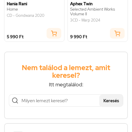
Hania Rani
Aphex Twin
Home
Selected Ambient Works
Volume II
CD - Gondwana 2020
3CD - Warp 2024
5 990 Ft
9 990 Ft
Nem találod a lemezt, amit
keresel?
Itt megtalálod:
Keresés