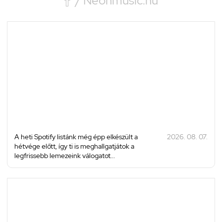

/ Neonmusic.hu
A heti Spotify listánk még épp elkészült a
2026. 08. 07.
hétvége előtt, így ti is meghallgatjátok a
legfrissebb lemezeink válogatot...