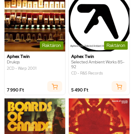
Raktáron
Raktáron
Aphex Twin
Aphex Twin
Drukqs
Selected Ambient Works 85-
92
2CD - Warp 2001
CD - R&S Records
7 990 Ft
5 490 Ft