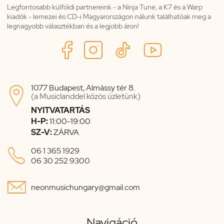
Legfontosabb külföldi partnereink - a Ninja Tune, a K7 és a Warp
kiadók - lemezei és CD-i Magyarországon nálunk találhatóak meg a
legnagyobb választékban és a legjobb áron!
1077 Budapest, Almássy tér 8.

(a Musiclanddel közös üzletünk)
NYITVATARTÁS
H-P:
11:00-19:00
SZ-V:
ZÁRVA

06 1 365 1929
06 30 252 9300

neonmusichungary@gmail.com
Navigáció