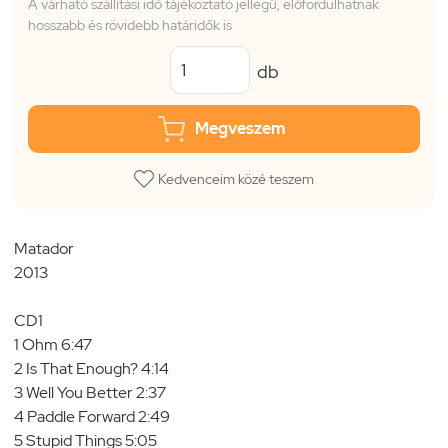
A várható szállítási idő tájékoztató jellegű, előfordulhatnak
hosszabb és rövidebb határidők is
db
Megveszem
Kedvenceim közé teszem
Matador
2013
CD1
1 Ohm 6:47
2 Is That Enough? 4:14
3 Well You Better 2:37
4 Paddle Forward 2:49
5 Stupid Things 5:05