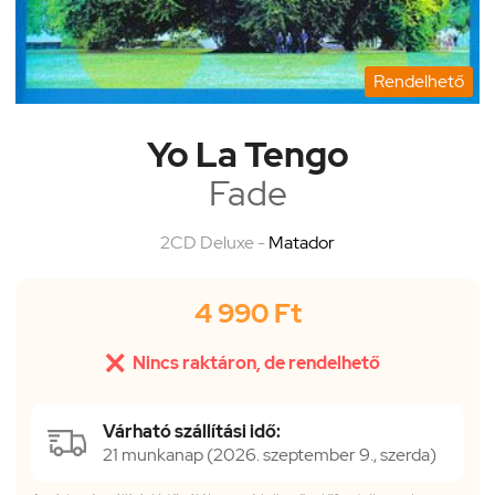
Rendelhető
Yo La Tengo
Fade
2CD Deluxe -
Matador
4 990 Ft

Nincs raktáron, de rendelhető
Várható szállítási idő:
21 munkanap (2026. szeptember 9., szerda)