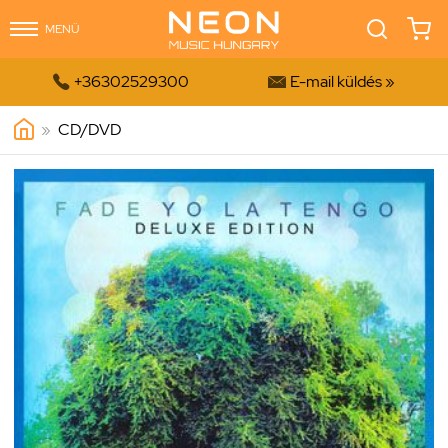
MENÜ


+36302529300
E-mail küldés »
»
CD/DVD