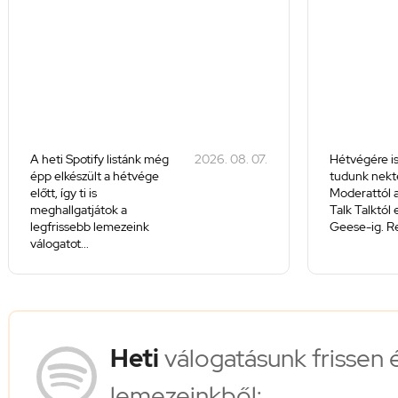
A heti Spotify listánk még
2026. 08. 07.
Hétvégére is
épp elkészült a hétvége
tudunk nekte
előtt, így ti is
Moderattól a
meghallgatjátok a
Talk Talktól
legfrissebb lemezeink
Geese-ig. Re
válogatot...
Heti
válogatásunk frissen 
lemezeinkből: