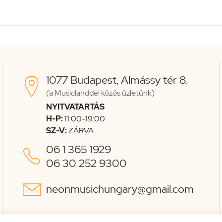
1077 Budapest, Almássy tér 8.

(a Musiclanddel közös üzletünk)
NYITVATARTÁS
H-P:
11:00-19:00
SZ-V:
ZÁRVA
06 1 365 1929

06 30 252 9300

neonmusichungary@gmail.com