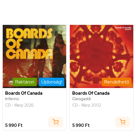
Raktáron
Újdonság!
Rendelhető
Boards Of Canada
Boards Of Canada
Inferno
Geogaddi
CD - Warp 2026
CD - Warp 2002
5 990 Ft
5 990 Ft