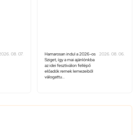
2026. 08. 07.
Hamarosan indul a 2026-os
2026. 08. 06.
Sziget, így a mai ajánlónkba
az idei fesztiválon fellépő
előadók remek lemezeiből
válogattu...