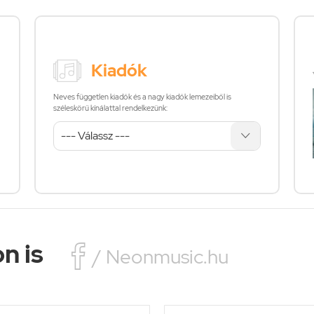
Kiadók
Neves független kiadók és a nagy kiadók lemezeiből is
széleskörű kínálattal rendelkezünk:
n is

/ Neonmusic.hu