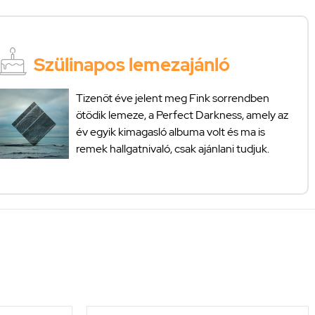
Szülinapos lemezajánló
Tizenöt éve jelent meg Fink sorrendben
ötödik lemeze, a Perfect Darkness, amely az
év egyik kimagasló albuma volt és ma is
remek hallgatnivaló, csak ajánlani tudjuk.