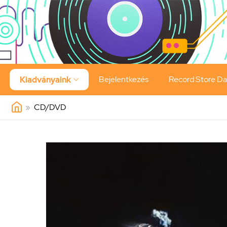
Bejelentkezés
Record Store D
Kiadványaink

»
CD/DVD