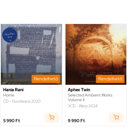
Rendelhető
Rendelhető
Hania Rani
Aphex Twin
Home
Selected Ambient Works
Volume II
CD - Gondwana 2020
3CD - Warp 2024
5 990 Ft
9 990 Ft