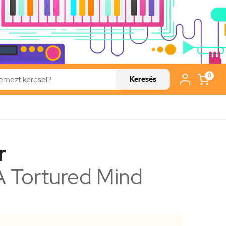
0
Keresés
r
 Tortured Mind