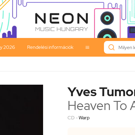
ay 2026
Rendelési információk

Yves Tumo
Heaven To A
CD -
Warp