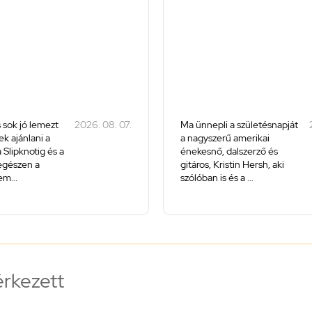
 sok jó lemezt
2026. 08. 07.
Ma ünnepli a születésnapját
k ajánlani a
a nagyszerű amerikai
 Slipknotig és a
énekesnő, dalszerző és
 egészen a
gitáros, Kristin Hersh, aki
m...
szólóban is és a ...
érkezett