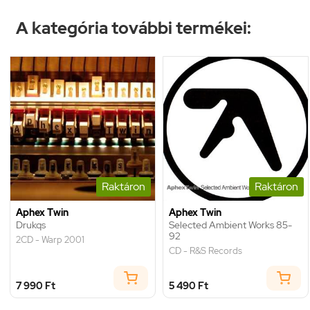
A kategória további termékei:
Raktáron
Raktáron
Aphex Twin
Aphex Twin
Drukqs
Selected Ambient Works 85-
92
2CD - Warp 2001
CD - R&S Records
7 990 Ft
5 490 Ft