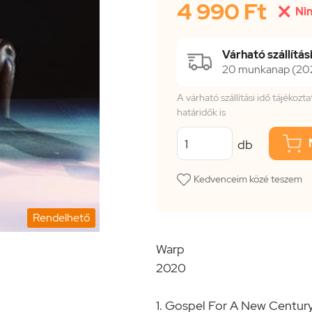
4 990 Ft

Nin
Várható szállítási
20 munkanap (2026
A várható szállítási idő tájékoz
határidők is
db
Kedvenceim közé teszem
Rendelhető
Warp
2020
1. Gospel For A New Centur