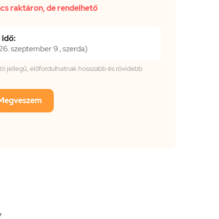
cs raktáron, de rendelhető
 idő:
. szeptember 9., szerda)
tató jellegű, előfordulhatnak hosszabb és rövidebb
Megveszem
y