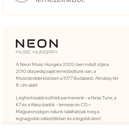
A Neon Music Hungary 2002-ben indult útjára,
2010 óta pedig saját lemezboltunk van, a
Musiclanddel közösen a 1077 Budapest, Almássy tér
8. cím alatt.
Legfontosabb külföldi partnereink - a Ninja Tune, a
K7 és a Warp kiadók - lemezei és CD-i
Magyarországon nálunk találhatóak meg a
legnagyobb választékban és a legjobb áron!