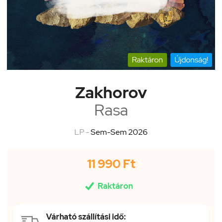
Raktáron
Újdonság!
Zakhorov
Rasa
LP -
Sem-Sem 2026
11 990 Ft

Raktáron
Várható szállítási idő: