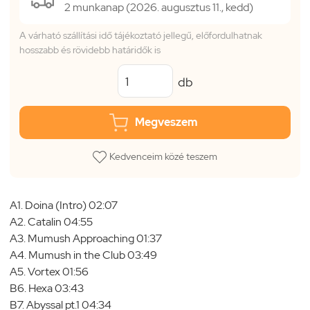
2 munkanap (2026. augusztus 11., kedd)
A várható szállítási idő tájékoztató jellegű, előfordulhatnak
hosszabb és rövidebb határidők is
db
Megveszem
Kedvenceim közé teszem
A1. Doina (Intro) 02:07
A2. Catalin 04:55
A3. Mumush Approaching 01:37
A4. Mumush in the Club 03:49
A5. Vortex 01:56
B6. Hexa 03:43
B7. Abyssal pt.1 04:34