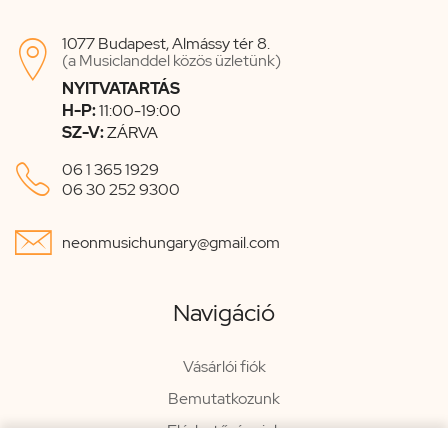
1077 Budapest, Almássy tér 8.

(a Musiclanddel közös üzletünk)
NYITVATARTÁS
H-P:
11:00-19:00
SZ-V:
ZÁRVA

06 1 365 1929
06 30 252 9300

neonmusichungary@gmail.com
Navigáció
Vásárlói fiók
Bemutatkozunk
Elérhetőségeink