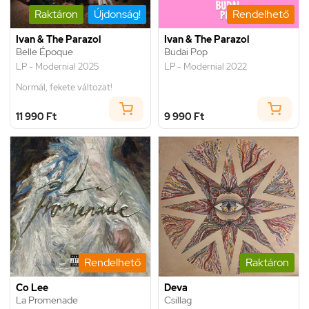
Raktáron
Újdonság!
Rendelhető
Ivan & The Parazol
Ivan & The Parazol
Belle Époque
Budai Pop
LP - Modernial 2025
LP - Modernial 2022
Normál, fekete változat!
11 990 Ft
9 990 Ft
Rendelhető
Raktáron
Co Lee
Deva
La Promenade
Csillag