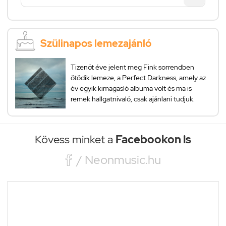
Szülinapos lemezajánló
Tizenöt éve jelent meg Fink sorrendben
ötödik lemeze, a Perfect Darkness, amely az
év egyik kimagasló albuma volt és ma is
remek hallgatnivaló, csak ajánlani tudjuk.
Kövess minket a
Facebookon is

/ Neonmusic.hu