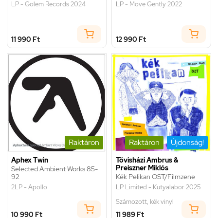
LP - Golem Records 2024
LP - Move Gently 2022
11 990 Ft
12 990 Ft
Raktáron
Raktáron
Újdonság!
Aphex Twin
Tövisházi Ambrus &
Preiszner Miklós
Selected Ambient Works 85-
92
Kék Pelikan OST/Filmzene
2LP - Apollo
LP Limited - Kutyalabor 2025
Számozott, kék vinyl
10 990 Ft
11 989 Ft