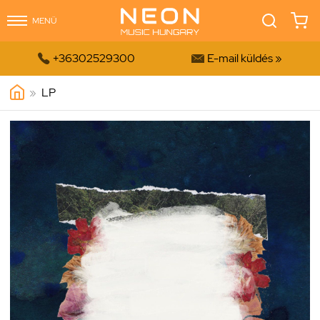
MENÜ


+36302529300
E-mail küldés »
»
LP