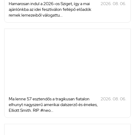
Hamarosan indul a 2026-os Sziget, így a mai
2026. 08. 06.
ajánlónkba az idei fesztiválon fellépő előadók
remek lemezeiből válogattu...
Ma lenne 57 esztendős a tragikusan fiatalon
2026. 08. 06.
elhunyt nagyszerű amerikai dalszerző és énekes,
Elliott Smith. RIP. #neo...