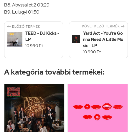
B8. Abyssal pt.2 03:29
B9. Lulugyi 01:50


KÖVETKEZŐ TERMÉK
ELŐZŐ TERMÉK
TEED - DJ Kicks -
Yard Act - You're Go
LP
nna Need A Little Mu
10 990 Ft
sic - LP
10 990 Ft
A kategória további termékei: