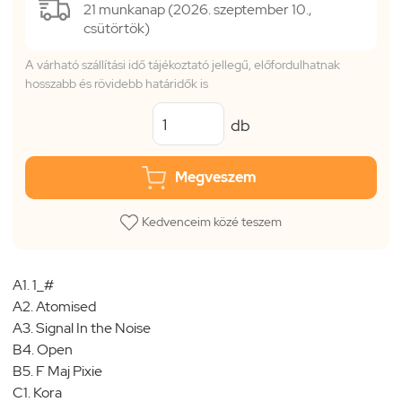
21 munkanap (2026. szeptember 10.,
csütörtök)
A várható szállítási idő tájékoztató jellegű, előfordulhatnak
hosszabb és rövidebb határidők is
db
Megveszem
Kedvenceim közé teszem
A1. 1_#
A2. Atomised
A3. Signal In the Noise
B4. Open
B5. F Maj Pixie
C1. Kora