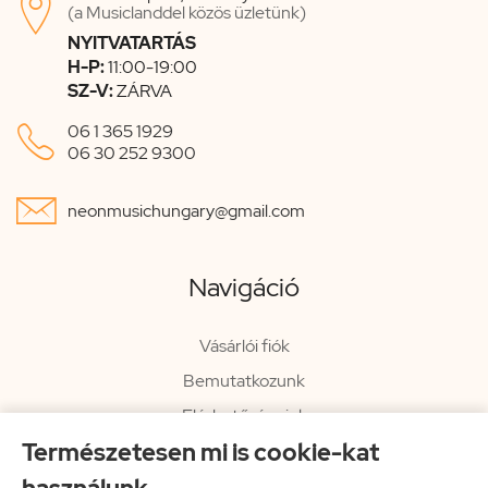

(a Musiclanddel közös üzletünk)
NYITVATARTÁS
H-P:
11:00-19:00
SZ-V:
ZÁRVA

06 1 365 1929
06 30 252 9300

neonmusichungary@gmail.com
Navigáció
Vásárlói fiók
Bemutatkozunk
Elérhetőségeink
Természetesen mi is cookie-kat
Hírlevél
Rendelési információk