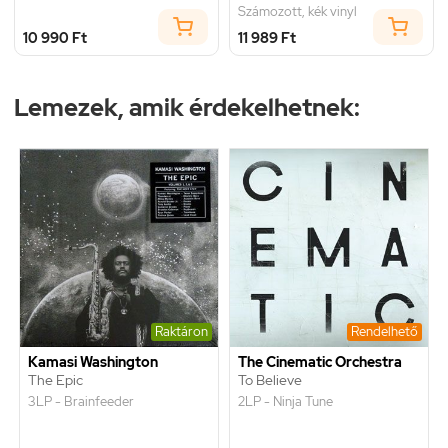
Számozott, kék vinyl
10 990 Ft
11 989 Ft
Lemezek, amik érdekelhetnek:
Raktáron
Rendelhető
Kamasi Washington
The Cinematic Orchestra
The Epic
To Believe
3LP - Brainfeeder
2LP - Ninja Tune