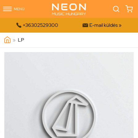
MENÜ


+36302529300
E-mail küldés »
»
LP