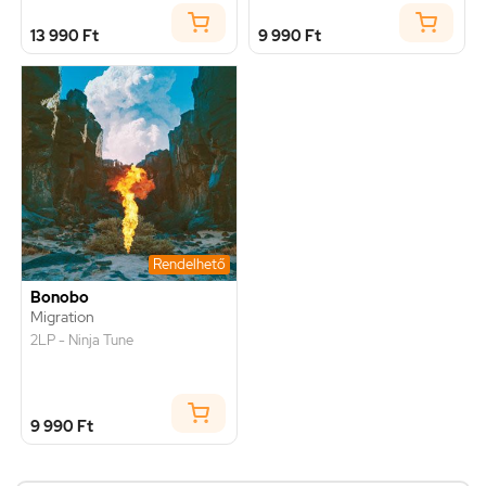
13 990 Ft
9 990 Ft
Rendelhető
Bonobo
Migration
2LP - Ninja Tune
9 990 Ft