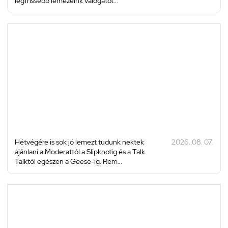
legfrissebb lemezeink válogatot...
Hétvégére is sok jó lemezt tudunk nektek
2026. 08. 07.
ajánlani a Moderattól a Slipknotig és a Talk
Talktól egészen a Geese-ig. Rem...