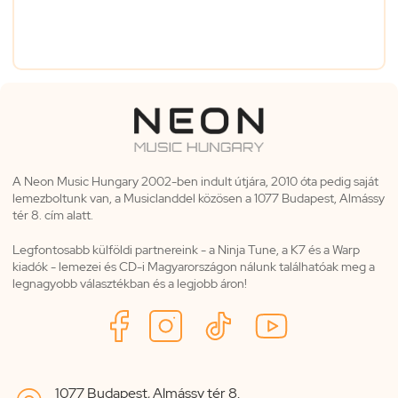
A Neon Music Hungary 2002-ben indult útjára, 2010 óta pedig saját
lemezboltunk van, a Musiclanddel közösen a 1077 Budapest, Almássy
tér 8. cím alatt.
Legfontosabb külföldi partnereink - a Ninja Tune, a K7 és a Warp
kiadók - lemezei és CD-i Magyarországon nálunk találhatóak meg a
legnagyobb választékban és a legjobb áron!
1077 Budapest, Almássy tér 8.