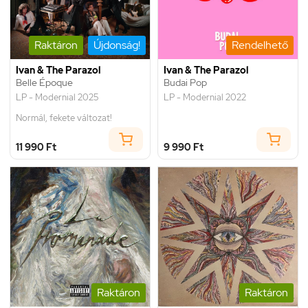
Raktáron
Újdonság!
Rendelhető
Ivan & The Parazol
Ivan & The Parazol
Belle Époque
Budai Pop
LP - Modernial 2025
LP - Modernial 2022
Normál, fekete változat!
11 990 Ft
9 990 Ft
Raktáron
Raktáron