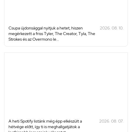
Csupa újdonsággal nyitjuk a hetet, hiszen
2026. 08. 10.
megérkezett a friss Tyler, The Creator, Tyla, The
Strokes és az Overmono le...
A heti Spotify listánk még épp elkészült a
2026. 08. 07.
hétvége előtt, így ti is meghallgatjátok a