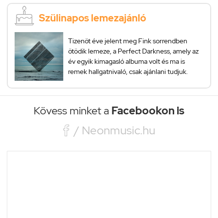
Szülinapos lemezajánló
Tizenöt éve jelent meg Fink sorrendben
ötödik lemeze, a Perfect Darkness, amely az
év egyik kimagasló albuma volt és ma is
remek hallgatnivaló, csak ajánlani tudjuk.
Kövess minket a
Facebookon is

/ Neonmusic.hu