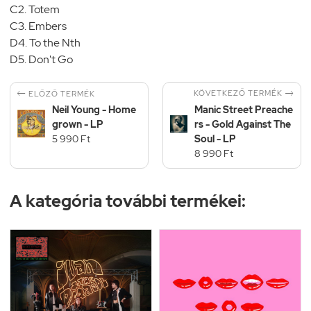
C2. Totem
C3. Embers
D4. To the Nth
D5. Don't Go


KÖVETKEZŐ TERMÉK
ELŐZŐ TERMÉK
Neil Young - Home
Manic Street Preache
grown - LP
rs - Gold Against The
5 990 Ft
Soul - LP
8 990 Ft
A kategória további termékei: