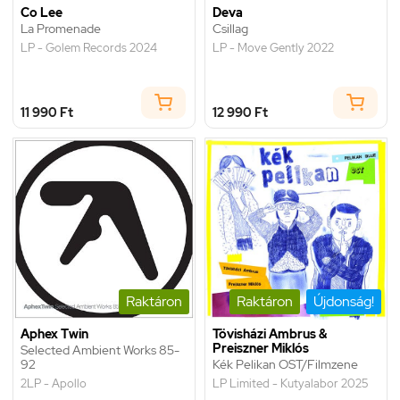
Co Lee
Deva
La Promenade
Csillag
LP - Golem Records 2024
LP - Move Gently 2022
11 990 Ft
12 990 Ft
Raktáron
Raktáron
Újdonság!
Aphex Twin
Tövisházi Ambrus &
Preiszner Miklós
Selected Ambient Works 85-
92
Kék Pelikan OST/Filmzene
2LP - Apollo
LP Limited - Kutyalabor 2025